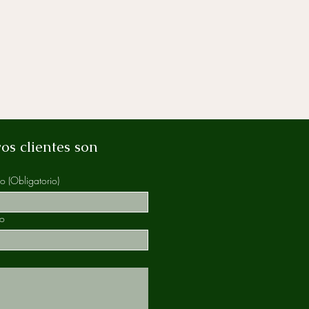
os clientes son
do
(Obligatorio)
no