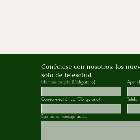
Conéctese con nosotros: los nuev
solo de telesalud
Nombre de pila
(Obligatorio)
Apelli
Correo electrónico
(Obligatorio)
Teléfo
Escriba su mensaje aquí...