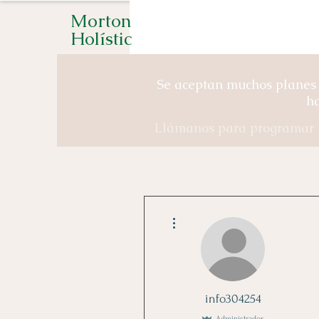
Morton
Holístic
Se aceptan muchos planes 
ha
Llámanos para programar u
Más acciones
info304254
Administrador