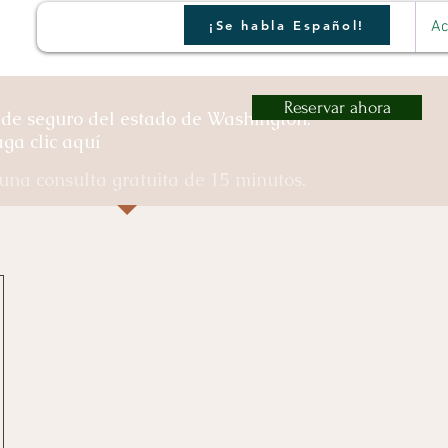
¡Se habla Español!
Ac
Reservar ahora
de seguro del estado de Washington:
ga clic aquí
na consulta gratuita de 15 minutos.