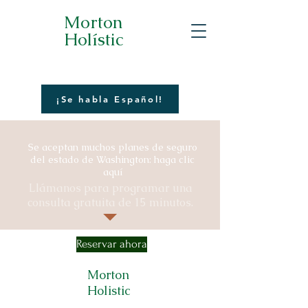
Morton
Holístic
¡Se habla Español!
Se aceptan muchos planes de seguro
del estado de Washington: haga clic
aquí
Llámanos para programar una
consulta gratuita de 15 minutos.
Reservar ahora
Morton
Holistic